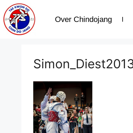
Over Chindojang
Simon_Diest201