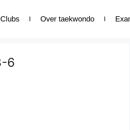
Clubs
Over taekwondo
Exa
3-6