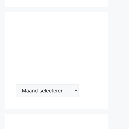
Nieuwsarc
hief