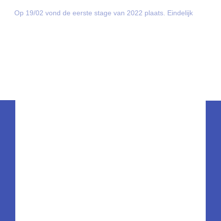
Op 19/02 vond de eerste stage van 2022 plaats. Eindelijk