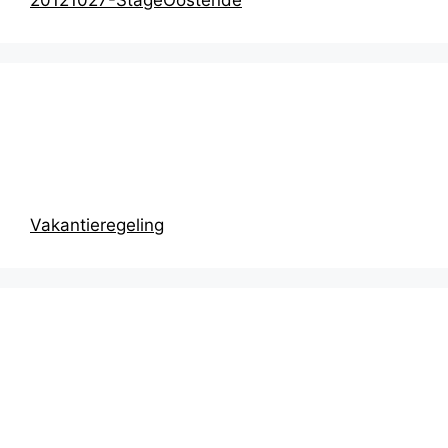
20121027-StageOostende
Prikbord
Vakantieregeling
Recentste