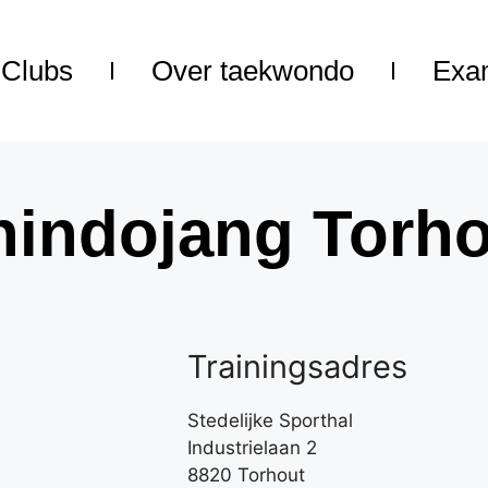
Clubs
Over taekwondo
Exa
hindojang Torho
Trainingsadres
Stedelijke Sporthal
Industrielaan 2
8820 Torhout