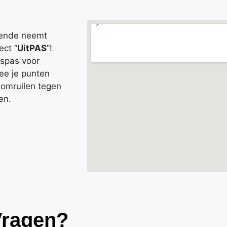
tende neemt
ect “
UitPAS
”!
jdspas voor
ee je punten
 omruilen tegen
ten.
Vragen?