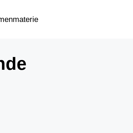
menmaterie
nde