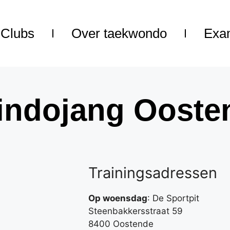
Clubs
Over taekwondo
Exa
indojang Ooste
Trainingsadressen
Op woensdag
: De Sportpit
Steenbakkersstraat 59
8400 Oostende