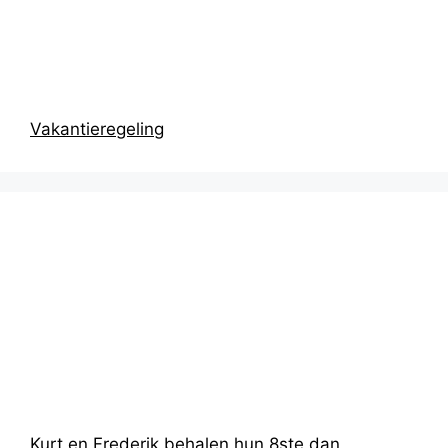
Prikbord
Vakantieregeling
Recentste
berichten
Kurt en Frederik behalen hun 8ste dan,