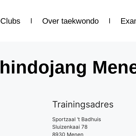
Clubs
Over taekwondo
Exa
hindojang Men
Trainingsadres
Sportzaal ‘t Badhuis
Sluizenkaai 78
8930 Menen