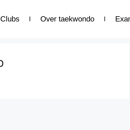
Clubs
Over taekwondo
Exa
p