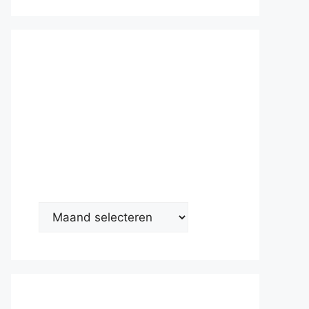
Nieuwsarc
hief