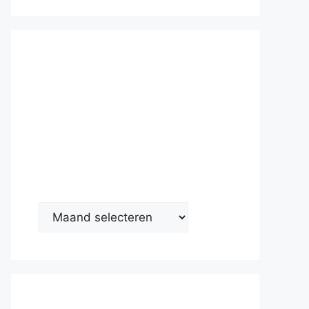
Nieuwsarc
hief