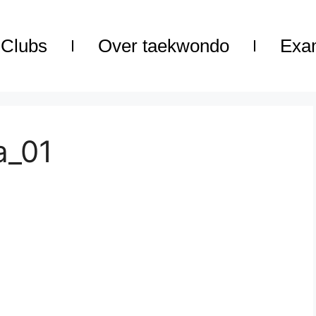
Clubs
Over taekwondo
Exa
a_01