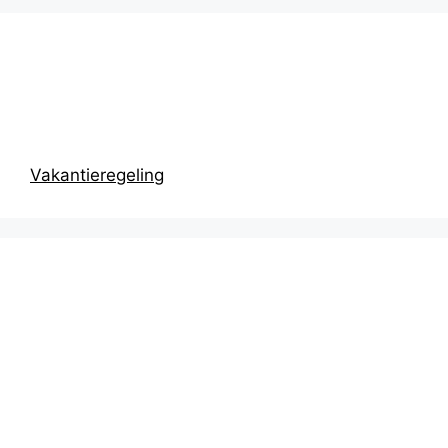
Prikbord
Vakantieregeling
Recentste
berichten