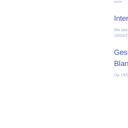
voor
Inte
We late
16/04/
Gesl
Bla
Op 19/0