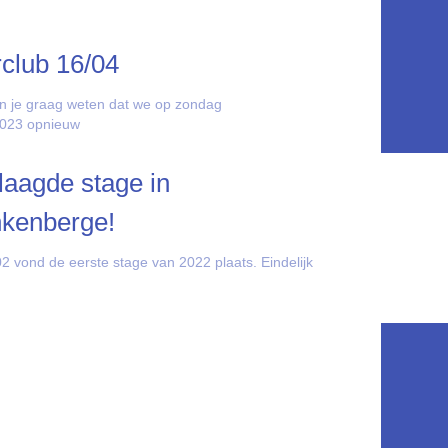
rclub 16/04
n je graag weten dat we op zondag
2023 opnieuw
aagde stage in
nkenberge!
2 vond de eerste stage van 2022 plaats. Eindelijk