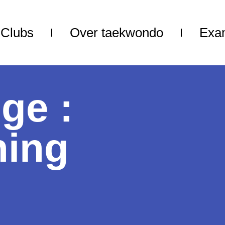
Clubs
Over taekwondo
Exa
ge :
ning