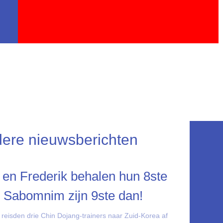
ere nieuwsberichten
 en Frederik behalen hun 8ste
 Sabomnim zijn 9ste dan!
 reisden drie Chin Dojang-trainers naar Zuid-Korea af