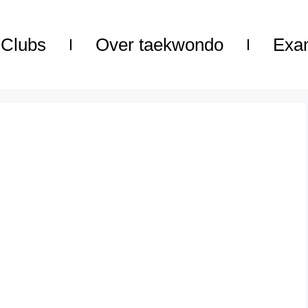
Clubs
Over taekwondo
Exa