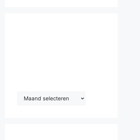
Nieuwsarc
hief