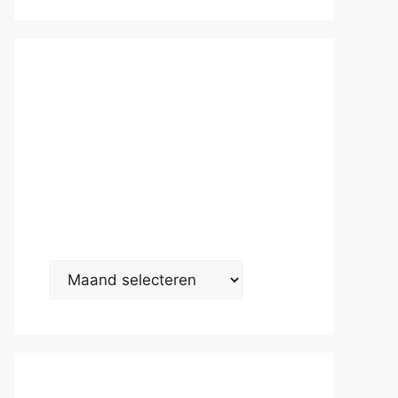
Nieuwsarc
hief