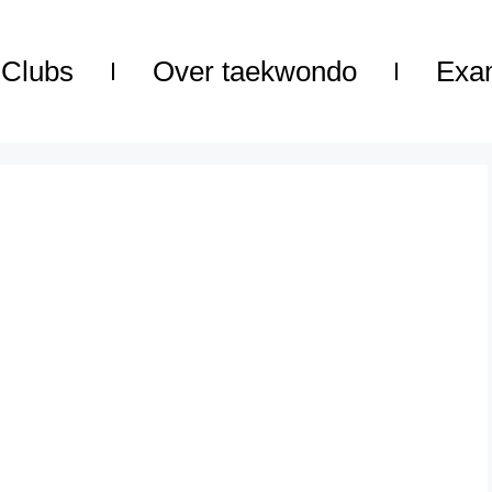
Clubs
Over taekwondo
Exa