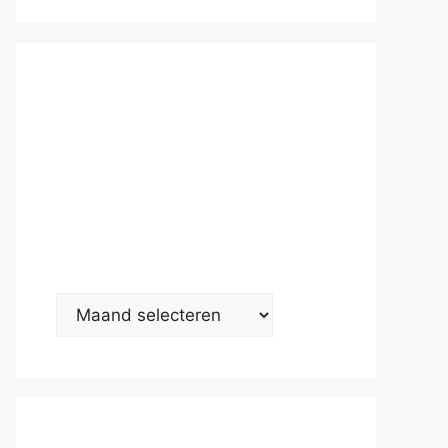
Nieuwsarc
hief