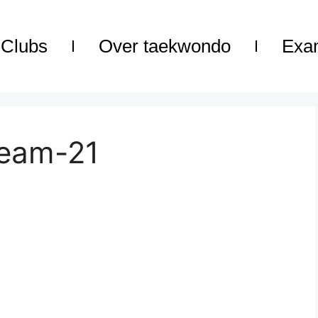
Clubs
Over taekwondo
Exa
eam-21