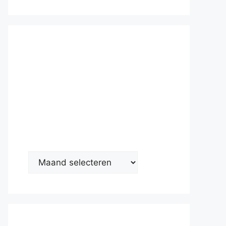
Nieuwsarc
hief