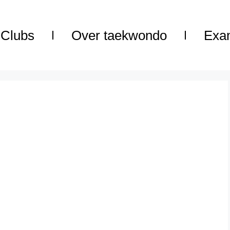
Clubs
Over taekwondo
Exa