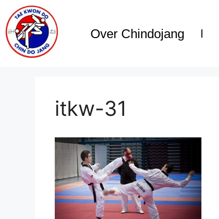
Over Chindojang
itkw-31