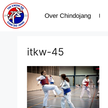
Over Chindojang
itkw-45