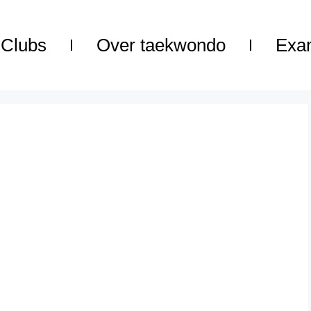
Clubs
Over taekwondo
Exa