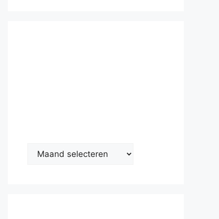
Nieuwsarc
hief