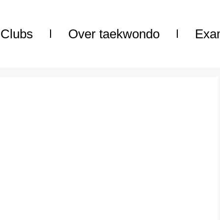
Clubs
Over taekwondo
Exa