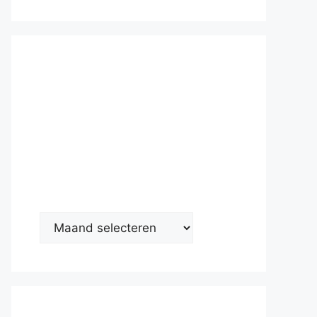
Nieuwsarc
hief