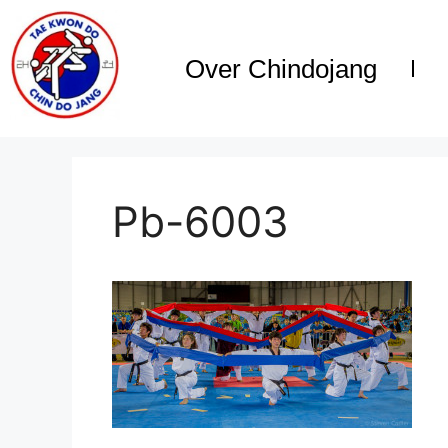
Over Chindojang
Pb-6003