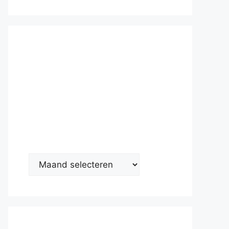
Nieuwsarc
hief