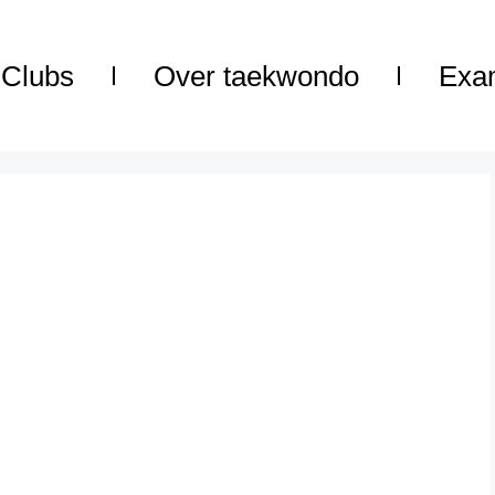
Clubs
Over taekwondo
Exa