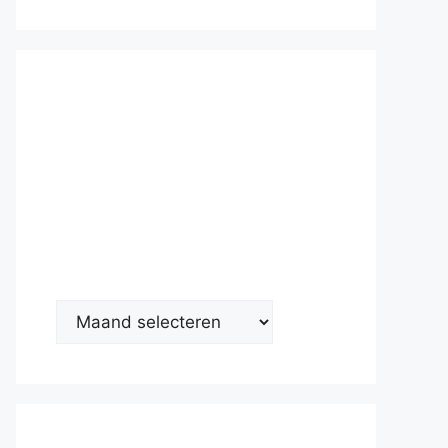
Nieuwsarc
hief