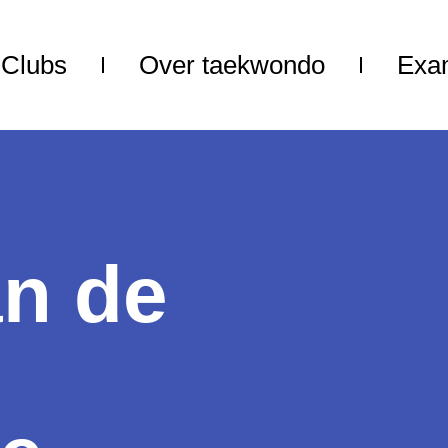
Clubs
Over taekwondo
Exa
an de