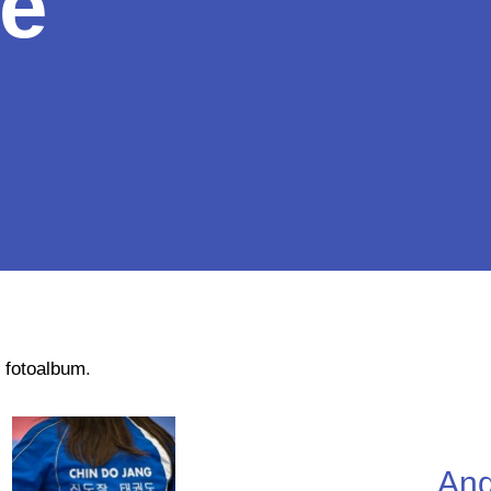
e
s
fotoalbum
.
And