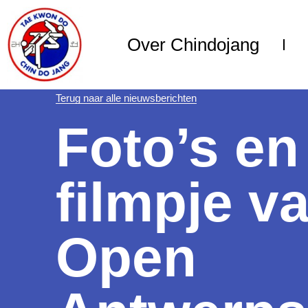
Over Chindojang
Terug naar alle nieuwsberichten
Foto’s en
filmpje v
Open