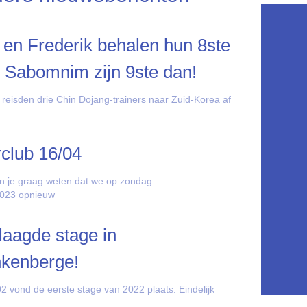
 en Frederik behalen hun 8ste
 Sabomnim zijn 9ste dan!
 reisden drie Chin Dojang-trainers naar Zuid-Korea af
rclub 16/04
n je graag weten dat we op zondag
2023 opnieuw
aagde stage in
nkenberge!
2 vond de eerste stage van 2022 plaats. Eindelijk