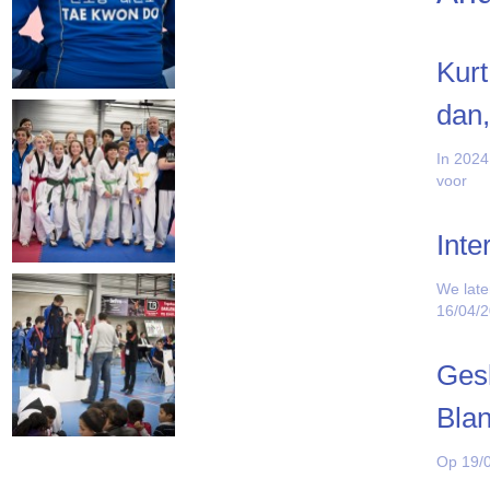
Kurt
dan,
In 2024
voor
Inte
We late
16/04/
Gesl
Bla
Op 19/0