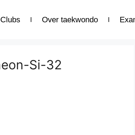
Clubs
Over taekwondo
Exa
heon-Si-32