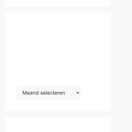
Nieuwsarc
hief