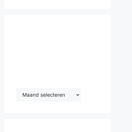
Nieuwsarc
hief