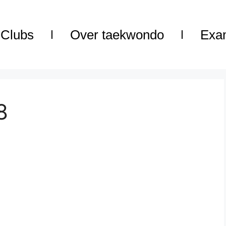
Clubs
Over taekwondo
Exa
8