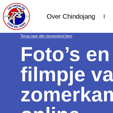
Over Chindojang
Terug naar alle nieuwsberichten
Foto’s en
filmpje v
zomerka