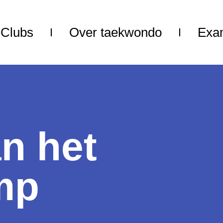
Clubs
Over taekwondo
Exa
an het
mp