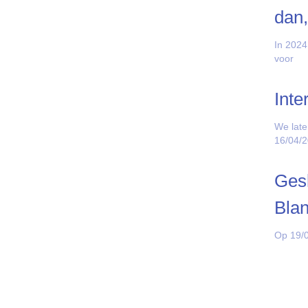
dan,
In 2024
voor
Inte
We late
16/04/
Gesl
Bla
Op 19/0