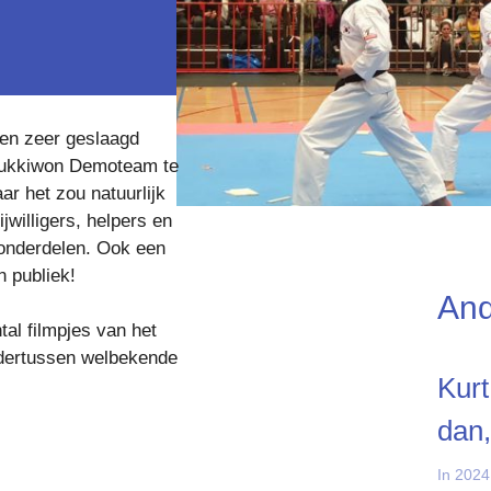
en zeer geslaagd
 Kukkiwon Demoteam te
ar het zou natuurlijk
jwilligers, helpers en
 onderdelen. Ook een
n publiek!
And
al filmpjes van het
dertussen welbekende
Kurt
dan,
In 2024