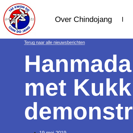
Over Chindojang
Terug naar alle nieuwsberichten
Hanmada
met Kukk
demonstr
19 mei 2019