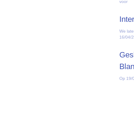
voor
Inte
We late
16/04/
Gesl
Bla
Op 19/0