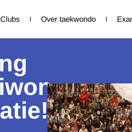
Clubs
Over taekwondo
Exa
ng
iwon
atie!