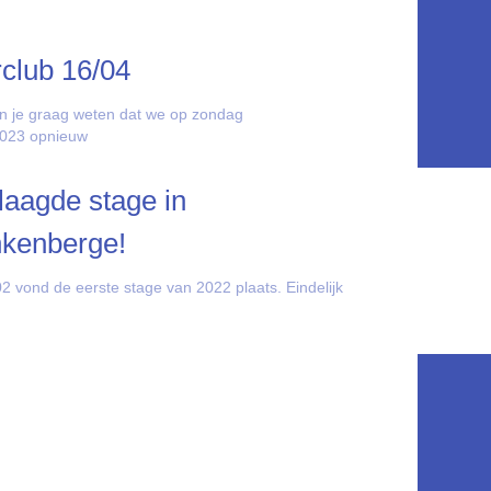
rclub 16/04
n je graag weten dat we op zondag
2023 opnieuw
aagde stage in
nkenberge!
2 vond de eerste stage van 2022 plaats. Eindelijk