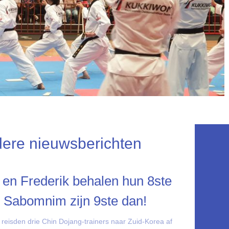
ere nieuwsberichten
 en Frederik behalen hun 8ste
 Sabomnim zijn 9ste dan!
 reisden drie Chin Dojang-trainers naar Zuid-Korea af