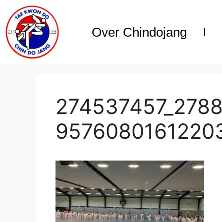
Over Chindojang
274537457_278
9576080161220