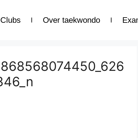
Clubs
Over taekwondo
Exa
8868568074450_626
346_n