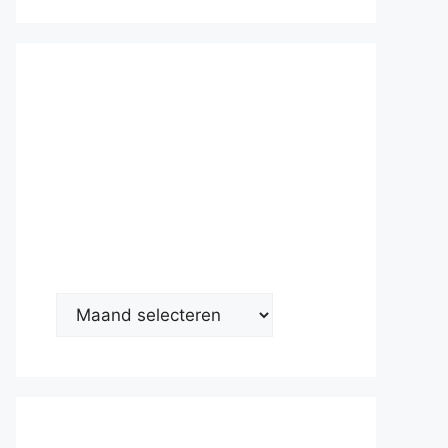
Nieuwsarc
hief