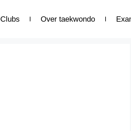
Clubs
Over taekwondo
Exa