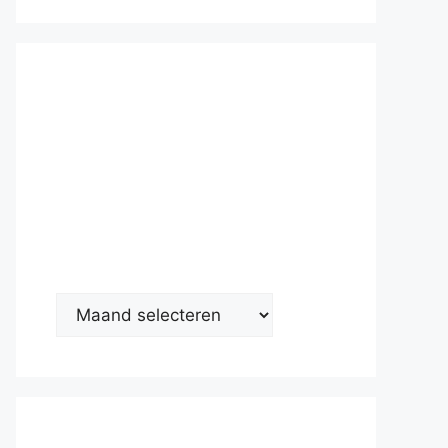
Nieuwsarc
hief