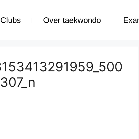
Clubs
Over taekwondo
Exa
8153413291959_500
307_n