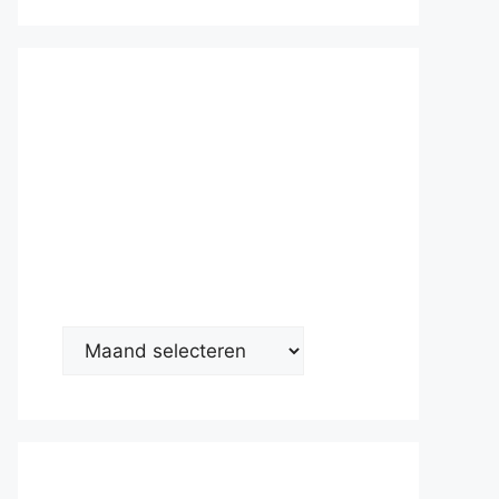
Nieuwsarc
hief