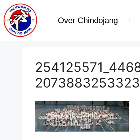
Over Chindojang
254125571_446
2073883253323