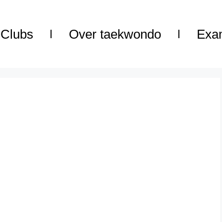
Clubs
Over taekwondo
Exa