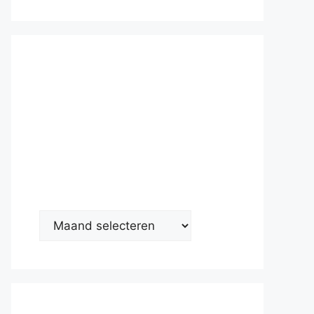
Nieuwsarc
hief