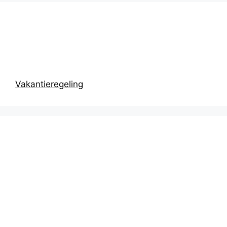
Prikbord
Vakantieregeling
Recentste
berichten