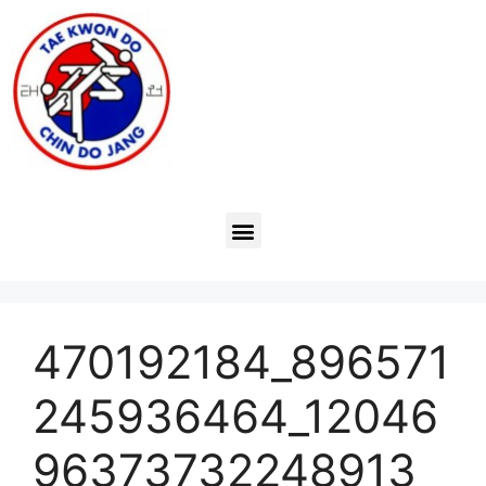
470192184_896571
245936464_12046
96373732248913_