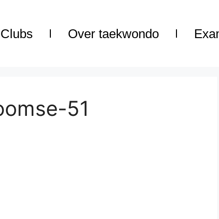
Clubs
Over taekwondo
Exa
poomse-51