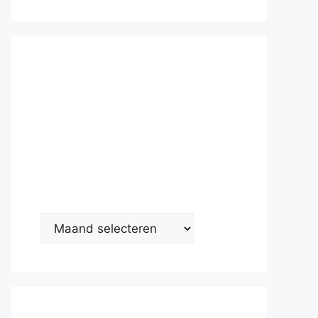
Nieuwsarc
hief