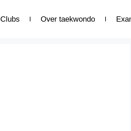
Clubs
Over taekwondo
Exa