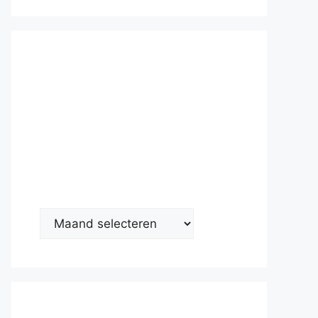
Nieuwsarc
hief