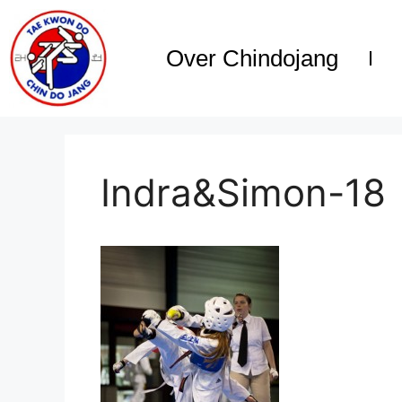
Over Chindojang
Indra&Simon-18