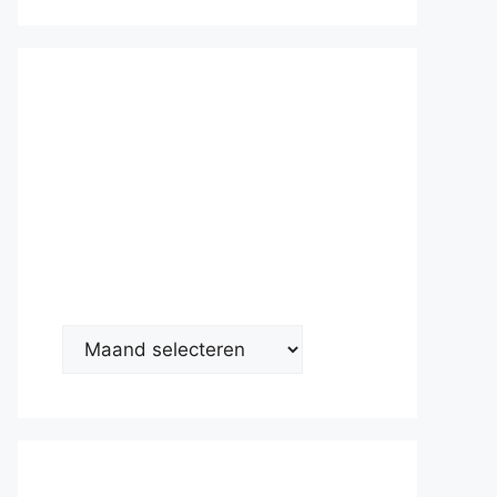
Nieuwsarc
hief