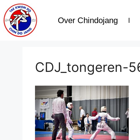
Over Chindojang
CDJ_tongeren-5