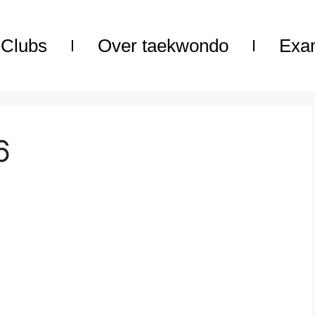
Clubs
Over taekwondo
Exa
6