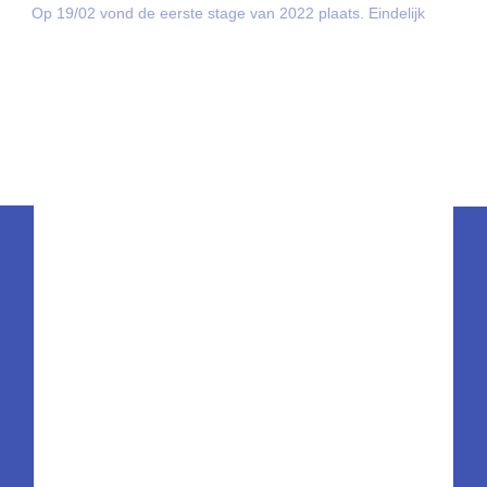
Op 19/02 vond de eerste stage van 2022 plaats. Eindelijk