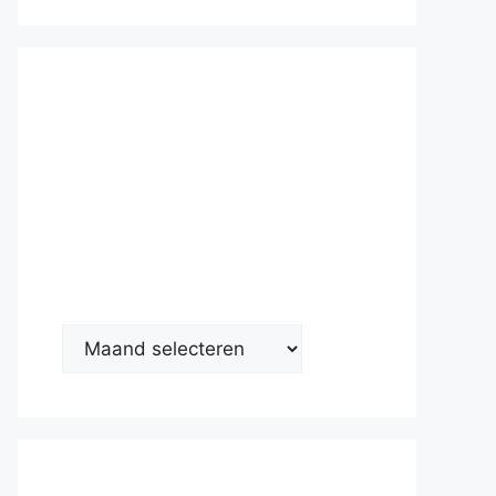
Nieuwsarc
hief