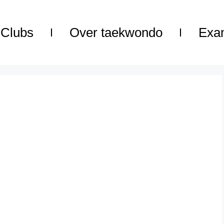
Clubs
Over taekwondo
Exa