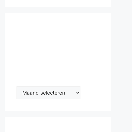
Nieuwsarc
hief