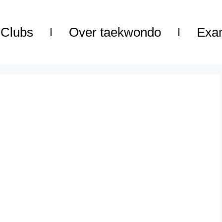
Clubs
Over taekwondo
Exa