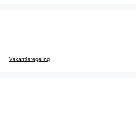
Prikbord
Vakantieregeling
Recentste
berichten