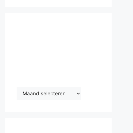
Nieuwsarc
hief