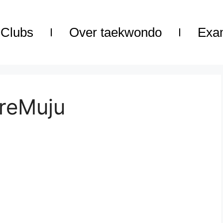
Clubs
Over taekwondo
Exa
reMuju