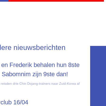
ere nieuwsberichten
 en Frederik behalen hun 8ste
 Sabomnim zijn 9ste dan!
 reisden drie Chin Dojang-trainers naar Zuid-Korea af
rclub 16/04