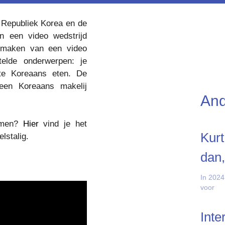
 Republiek Korea en de
n een video wedstrijd
t maken van een video
elde onderwerpen: je
ete Koreaans eten. De
een Koreaans makelij
And
nemen?
Hier
vind je het
Kurt
lstalig.
dan,
In 2024
voor
Inte