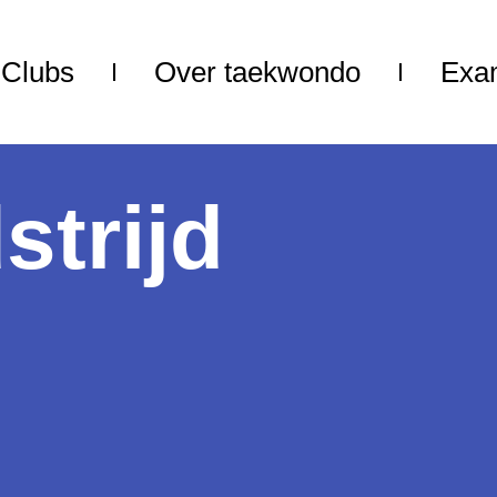
Clubs
Over taekwondo
Exa
trijd