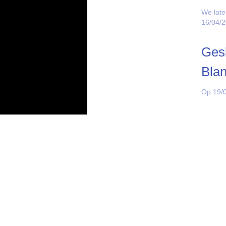
We late
16/04/
Gesl
Bla
Op 19/0