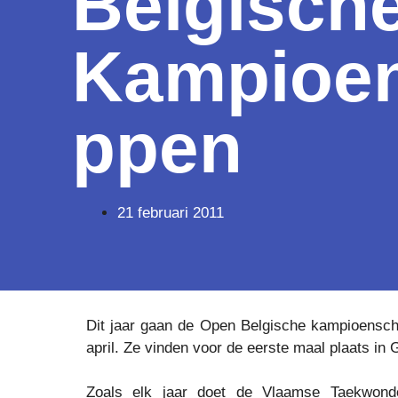
Belgisch
Kampioe
ppen
21 februari 2011
Dit jaar gaan de Open Belgische kampioensc
april. Ze vinden voor de eerste maal plaats in 
Zoals elk jaar doet de Vlaamse Taekwon