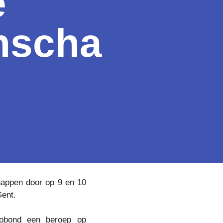
e
nscha
happen door op 9 en 10
Gent.
dobond een beroep op