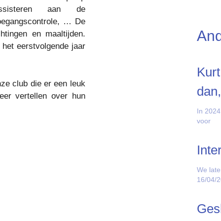
assisteren aan de
toegangscontrole, … De
And
tingen en maaltijden.
en het eerstvolgende jaar
Kurt
nze club die er een leuk
dan,
er vertellen over hun
In 2024
voor
Inte
We late
16/04/
Gesl