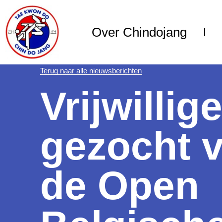
Over Chindojang
Terug naar alle nieuwsberichten
Vrijwillig
gezocht 
de Open