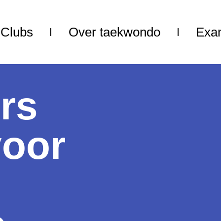
Clubs
Over taekwondo
Exa
ers
voor