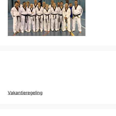
Prikbord
Vakantieregeling