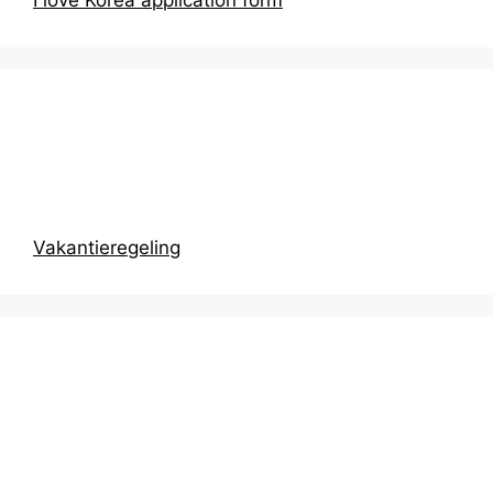
I love Korea application form
Prikbord
Vakantieregeling
Recentste