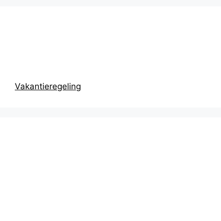
Prikbord
Vakantieregeling
Recentste
berichten