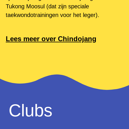
Tukong Moosul (dat zijn speciale
taekwondotrainingen voor het leger).
Lees meer over Chindojang
Clubs