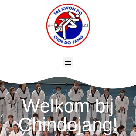
Welkom bij
Chindojang!