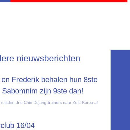
ere nieuwsberichten
 en Frederik behalen hun 8ste
 Sabomnim zijn 9ste dan!
 reisden drie Chin Dojang-trainers naar Zuid-Korea af
rclub 16/04