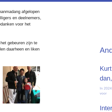
 hanmadang afgelopen
illigers en deelnemers,
edanken voor het
het gebeuren zijn te
And
len daarheen en liken
Kurt
dan,
In 2024
voor
Inte