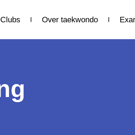
Clubs
Over taekwondo
Exa
ng