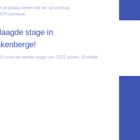
n je graag weten dat we op zondag
2023 opnieuw
aagde stage in
nkenberge!
2 vond de eerste stage van 2022 plaats. Eindelijk