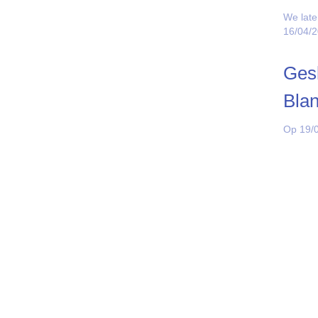
We late
16/04/
Gesl
Bla
Op 19/0